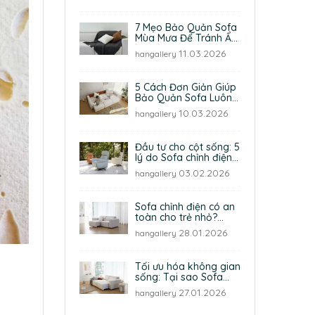
7 Mẹo Bảo Quản Sofa
Mùa Mưa Để Tránh Ẩm
Mốc Và Hư Hỏng
11.03.2026
hangallery
5 Cách Đơn Giản Giúp
Bảo Quản Sofa Luôn
Như Mới
10.03.2026
hangallery
Đầu tư cho cột sống: 5
lý do Sofa chỉnh điện
là “trợ lý sức khỏe”
03.02.2026
hangallery
đắc lực cho gia đình
Sofa chỉnh điện có an
toàn cho trẻ nhỏ?
Những tiêu chuẩn an
28.01.2026
hangallery
toàn cha mẹ cần biết
Tối ưu hóa không gian
sống: Tại sao Sofa
giường chỉnh điện
27.01.2026
hangallery
đang dần thay thế
ghế thư giãn truyền