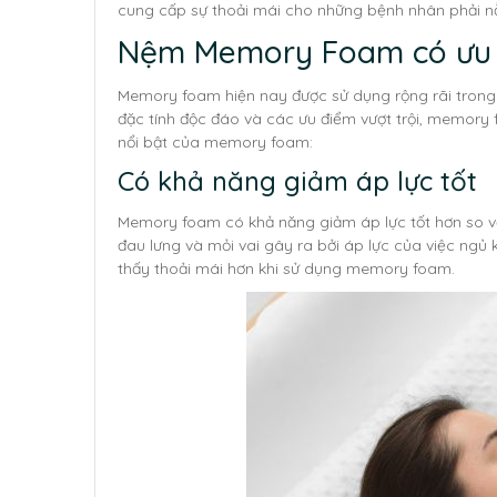
cung cấp sự thoải mái cho những bệnh nhân phải n
Nệm Memory Foam có ưu 
Memory foam hiện nay được sử dụng rộng rãi trong 
đặc tính độc đáo và các ưu điểm vượt trội, memory
nổi bật của memory foam:
Có khả năng giảm áp lực tốt
Memory foam có khả năng giảm áp lực tốt hơn so vớ
đau lưng và mỏi vai gây ra bởi áp lực của việc ngủ
thấy thoải mái hơn khi sử dụng memory foam.