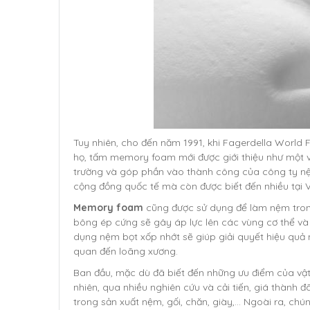
Tuy nhiên, cho đến năm 1991, khi Fagerdella Worl
họ, tấm memory foam mới được giới thiệu như một v
trường và góp phần vào thành công của công ty nệ
cộng đồng quốc tế mà còn được biết đến nhiều tại 
Memory foam
cũng được sử dụng để làm nệm trong 
bông ép cứng sẽ gây áp lực lên các vùng cơ thể và
dụng nệm bọt xốp nhớt sẽ giúp giải quyết hiệu quả
quan đến loãng xương.
Ban đầu, mặc dù đã biết đến những ưu điểm của vật l
nhiên, qua nhiều nghiên cứu và cải tiến, giá thành 
trong sản xuất nệm, gối, chăn, giày,... Ngoài ra, ch