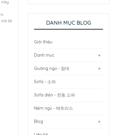
thống?
 này.
ệm
rả lời
DANH MỤC BLOG
Giới thiệu
Danh mục
Giường ngủ - 침대
Sofa - 소파
Sofa điện - 전동 소파
Nệm ngủ - 매트리스
Blog
Liên hệ