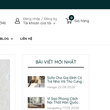
0
Đăng nhập / Đăng ký
Giỏ hàng
1346
Tài khoản của tôi
BLOG
LIÊN HỆ
BÀI VIẾT MỚI NHẤT
Sofa Cho Gia Đình Có
Trẻ Nhỏ Và Thú Cưng:
5 Tiêu Chí Quan Trọng
22.06.2026
Hangal
Khi Lựa Chọn
Vì Sao Phong Cách
Nội Thất Hàn Quốc
Ngày Càng Được Yêu
17.05.2026
hangallery
Thích?