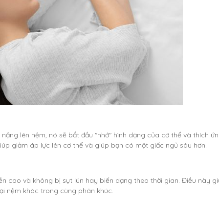
nặng lên nệm, nó sẽ bắt đầu "nhớ" hình dạng của cơ thể và thích ứ
úp giảm áp lực lên cơ thể và giúp bạn có một giấc ngủ sâu hơn.
ền cao và không bị sụt lún hay biến dạng theo thời gian. Điều này g
oại nệm khác trong cùng phân khúc.