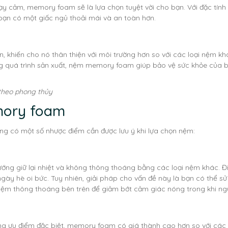
ạy cảm, memory foam sẽ là lựa chọn tuyệt vời cho bạn. Với đặc tín
ạn có một giấc ngủ thoải mái và an toàn hơn.
, khiến cho nó thân thiện với môi trường hơn so với các loại nệm kh
ng quá trình sản xuất, nệm memory foam giúp bảo vệ sức khỏe của 
heo phong thủy
mory foam
g có một số nhược điểm cần được lưu ý khi lựa chọn nệm:
ướng giữ lại nhiệt và không thông thoáng bằng các loại nệm khác. Đ
ày hè oi bức. Tuy nhiên, giải pháp cho vấn đề này là bạn có thể s
m thông thoáng bên trên để giảm bớt cảm giác nóng trong khi ng
hững ưu điểm đặc biệt, memory foam có giá thành cao hơn so với các 