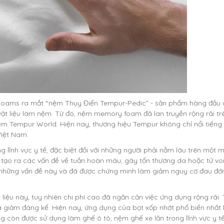
d Foams ra mắt “nệm Thụy Điển Tempur-Pedic” - sản phẩm hàng đầu
ật liệu làm nệm. Từ đó, nệm memory foam đã lan truyền rộng rãi trê
m Tempur World. Hiện nay, thương hiệu Tempur không chỉ nổi tiếng
Việt Nam.
lĩnh vực y tế, đặc biệt đối với những người phải nằm lâu trên một 
 tạo ra các vấn đề về tuần hoàn máu, gây tổn thương da hoặc tử vo
 những vấn đề này và đã được chứng minh làm giảm nguy cơ đau đớn
iệu này, tuy nhiên chi phí cao đã ngăn cản việc ứng dụng rộng rãi. 
đã giảm đáng kể. Hiện nay, ứng dụng của bọt xốp nhớt phổ biến nhất 
úng còn được sử dụng làm ghế ô tô, nệm ghế xe lăn trong lĩnh vực y tế