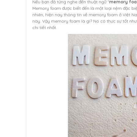
Nếu bạn đã từng nghe đến thuật ngữ "
memory fo
Memory foam được biết đến là một loại nệm đặc biệ
nhiên, hiện nay thông tin về memory foam ở Việt N
này. Vậy memory foam là gì? Nó có thực sự tốt như
chi tiết nhất.