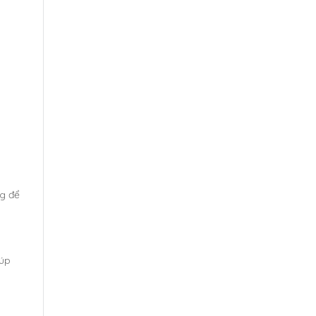
ng để
iúp