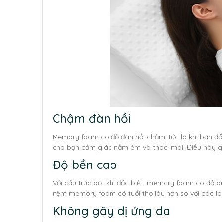
Chậm đàn hồi
Memory foam có độ đàn hồi chậm, tức là khi bạn đổ 
cho bạn cảm giác nằm êm và thoải mái. Điều này gi
Độ bền cao
Với cấu trúc bọt khí đặc biệt, memory foam có độ b
nệm memory foam có tuổi thọ lâu hơn so với các l
Không gây dị ứng da