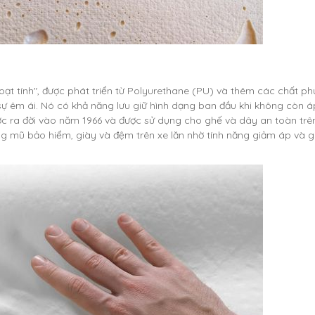
hoạt tính", được phát triển từ Polyurethane (PU) và thêm các chất ph
ự êm ái. Nó có khả năng lưu giữ hình dạng ban đầu khi không còn áp
c ra đời vào năm 1966 và được sử dụng cho ghế và dây an toàn trê
ng mũ bảo hiểm, giày và đệm trên xe lăn nhờ tính năng giảm áp và 