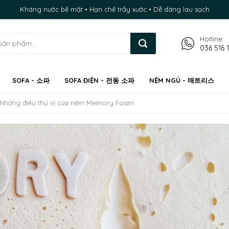
Kháng nước bề mặt • Hạn chế trầy xước • Dễ dàng lau sạch
Hotline:
036 516 
SOFA - 소파
SOFA ĐIỆN - 전동 소파
NỆM NGỦ - 매트리스
 Những điều thú vị của nệm Memory Foam