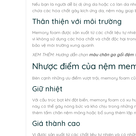
Nếu bạn là người dễ bị dị ứng da hoặc có làn da nh
chứa các hóa chất gây kích ứng da, nệm này giúp b
Thân thiện với môi trường
Memory foam được sản xuất từ các chất liệu tự nhiên
vì không sử dụng các hóa chất và chất độc hại tro
bảo vệ môi trường xung quanh.
XEM THÊM: Hướng dẫn chọn
màu chăn ga gối đệm
t
Nhược điểm của nệm me
Bên cạnh những ưu điểm vượt trội, memory foam cũn
Giữ nhiệt
Với cấu trúc bọt khí đột biến, memory foam có xu h
này có thể gây nóng bức và khó chịu trong những ng
thêm tấm chăn nệm mỏng hoặc bổ sung thêm lớp nệ
Giá thành cao
Vì được sản xuất từ các chất liệu tự nhiên và có n