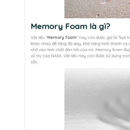
Memory Foam là gì?
Vật liệu "
Memory foam
" hay còn được gọi là "bọt 
khác nhau để tăng độ dày, khả năng hình thành và s
nhờ vào tính chất đàn hồi của nó. Memory foam đượ
vũ trụ của NASA. Vật liệu này còn được sử dụng tro
sốc.