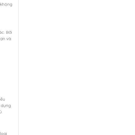
h không
ác. Bởi
bạn và
iều
ử dụng
ủ.
loại