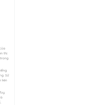
 của
n thị
 trong
miếng
ng. Sử
 liên
Tuy
là
,