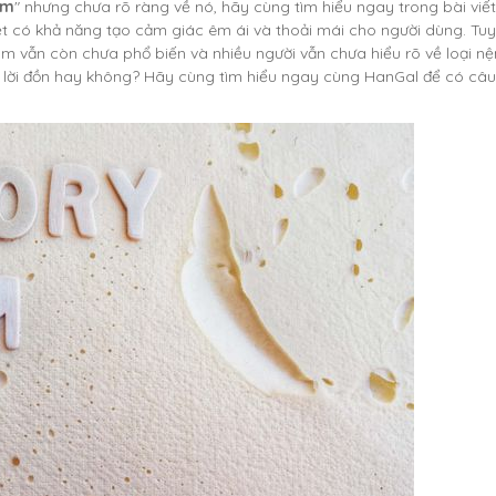
am
" nhưng chưa rõ ràng về nó, hãy cùng tìm hiểu ngay trong bài viết
t có khả năng tạo cảm giác êm ái và thoải mái cho người dùng. Tuy
am vẫn còn chưa phổ biến và nhiều người vẫn chưa hiểu rõ về loại n
 lời đồn hay không? Hãy cùng tìm hiểu ngay cùng HanGal để có câu t