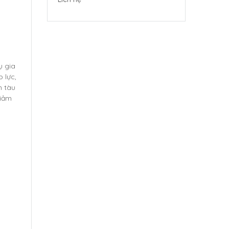
ụ gia
 lực,
n tàu
giảm