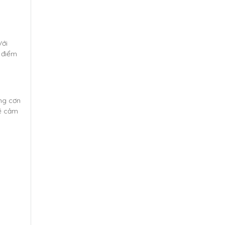
Với
 điểm
ng cơn
sẽ cảm