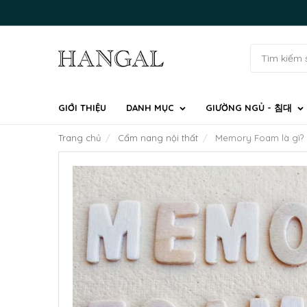
GIỚI THIỆU
DANH MỤC
GIƯỜNG NGỦ - 침대
Trang chủ
Cẩm nang nội thất
Memory Foam là gì?