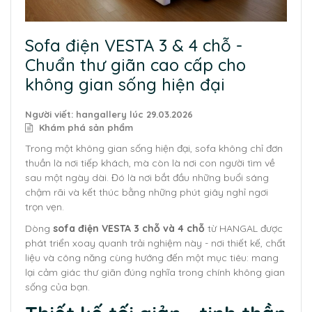
Sofa điện VESTA 3 & 4 chỗ -
Chuẩn thư giãn cao cấp cho
không gian sống hiện đại
Người viết: hangallery lúc
29.03.2026
Khám phá sản phẩm
Trong một không gian sống hiện đại, sofa không chỉ đơn
thuần là nơi tiếp khách, mà còn là nơi con người tìm về
sau một ngày dài. Đó là nơi bắt đầu những buổi sáng
chậm rãi và kết thúc bằng những phút giây nghỉ ngơi
trọn vẹn.
Dòng
sofa điện VESTA 3 chỗ và 4 chỗ
từ HANGAL được
phát triển xoay quanh trải nghiệm này - nơi thiết kế, chất
liệu và công năng cùng hướng đến một mục tiêu: mang
lại cảm giác thư giãn đúng nghĩa trong chính không gian
sống của bạn.