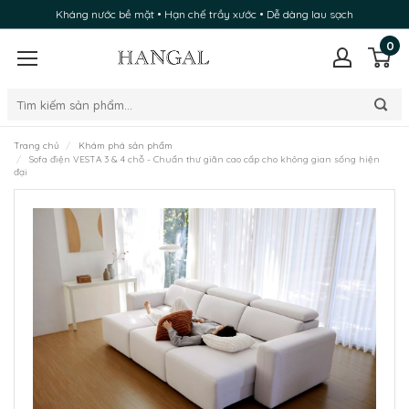
Kháng nước bề mặt • Hạn chế trầy xước • Dễ dàng lau sạch
0
Trang chủ
Khám phá sản phẩm
Sofa điện VESTA 3 & 4 chỗ - Chuẩn thư giãn cao cấp cho không gian sống hiện
đại