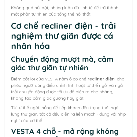
Không quá nổi bật, nhưng luôn đủ tinh tế để trở thành
một phần tự nhiên của tổng thể nội thất.
Cơ chế recliner điện - trải
nghiệm thư giãn được cá
nhân hóa
Chuyển động mượt mà, cảm
giác thư giãn tự nhiên
Điểm cốt lõi của VESTA nằm ở cơ chế
recliner điện
, cho
phép người dùng điều chỉnh linh hoạt tư thế ngồi và ngả.
Mỗi chuyển động được tối ưu để diễn ra nhẹ nhàng,
không tạo cảm giác gượng hay giật.
Từ tư thế ngồi thẳng để tiếp khách đến trạng thái ngả
lưng thư giãn, tất cả đều diễn ra liền mạch - đúng với nhịp
nghỉ của cơ thể.
VESTA 4 chỗ - mở rộng không