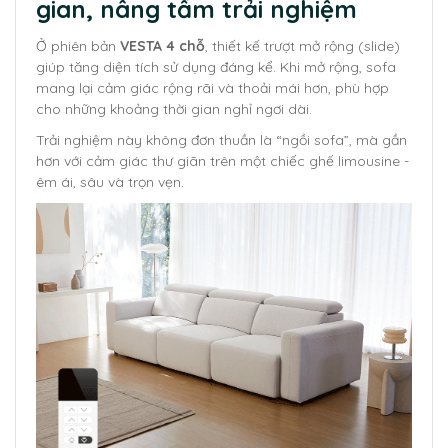
gian, nâng tầm trải nghiệm
Ở phiên bản
VESTA 4 chỗ
, thiết kế trượt mở rộng (slide)
giúp tăng diện tích sử dụng đáng kể. Khi mở rộng, sofa
mang lại cảm giác rộng rãi và thoải mái hơn, phù hợp
cho những khoảng thời gian nghỉ ngơi dài.
Trải nghiệm này không đơn thuần là “ngồi sofa”, mà gần
hơn với cảm giác thư giãn trên một chiếc ghế limousine -
êm ái, sâu và trọn vẹn.