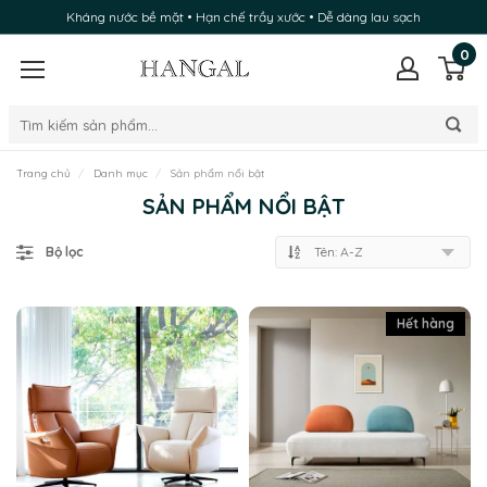
Kháng nước bề mặt • Hạn chế trầy xước • Dễ dàng lau sạch
0
Trang chủ
Danh mục
Sản phẩm nổi bật
SẢN PHẨM NỔI BẬT
Bộ lọc
Hết hàng