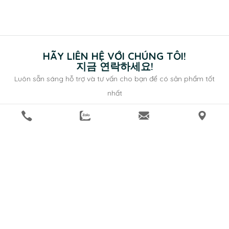
HÃY LIÊN HỆ VỚI CHÚNG TÔI!
지금 연락하세요!
Luôn sẵn sáng hỗ trợ và tư vấn cho bạn để có sản phẩm tốt
nhất
GỬI
Giao hàng nhanh chóng - 빠른 배송
Miễn phí nội thành TP.HCM và Bình Dương
호치민시 & 빈즈엉 도심 무료배송
Chính sách bảo hành - 품질 보증 정책
Bảo hành lên đến 05 năm, hậu mãi trọn đời