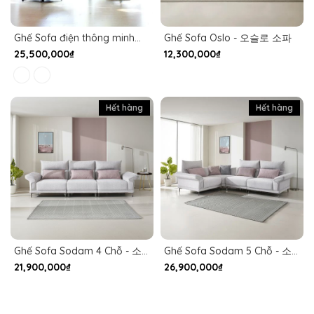
Ghế Sofa điện thông minh
Ghế Sofa Oslo - 오슬로 소파
LIME
25,500,000₫
12,300,000₫
Hết hàng
Hết hàng
Ghế Sofa Sodam 4 Chỗ - 소
Ghế Sofa Sodam 5 Chỗ - 소
담 4인용 소파
담 5인용 소파
21,900,000₫
26,900,000₫