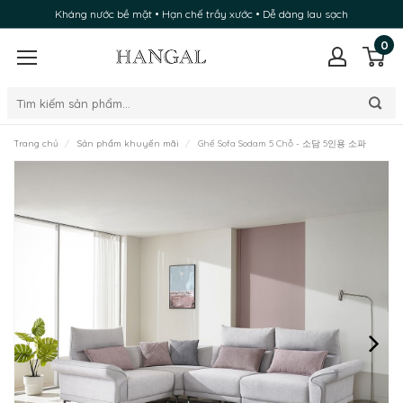
Kháng nước bề mặt • Hạn chế trầy xước • Dễ dàng lau sạch
0
Trang chủ
Sản phẩm khuyến mãi
Ghế Sofa Sodam 5 Chỗ - 소담 5인용 소파