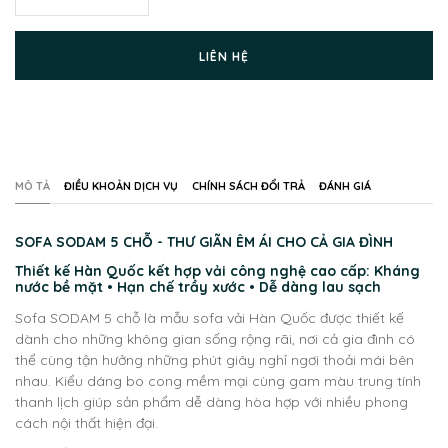
LIÊN HỆ
MÔ TẢ
ĐIỀU KHOẢN DỊCH VỤ
CHÍNH SÁCH ĐỔI TRẢ
ĐÁNH GIÁ
SOFA SODAM 5 CHỖ - THƯ GIÃN ÊM ÁI CHO CẢ GIA ĐÌNH
Thiết kế Hàn Quốc kết hợp vải công nghệ cao cấp: Kháng
nước bề mặt • Hạn chế trầy xước • Dễ dàng lau sạch
Sofa SODAM 5 chỗ là mẫu sofa vải Hàn Quốc được thiết kế
dành cho những không gian sống rộng rãi, nơi cả gia đình có
thể cùng tận hưởng những phút giây nghỉ ngơi thoải mái bên
nhau. Kiểu dáng bo cong mềm mại cùng gam màu trung tính
thanh lịch giúp sản phẩm dễ dàng hòa hợp với nhiều phong
cách nội thất hiện đại.