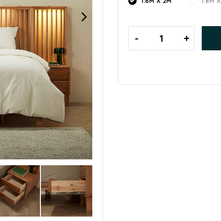
1.6M X 2M
1.8M 