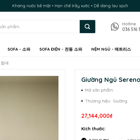
Kháng nước bề mặt • Hạn chế trầy xước • Dễ dàng lau sạch
Hotline:
036 516 
SOFA - 소파
SOFA ĐIỆN - 전동 소파
NỆM NGỦ - 매트리스
노 침대
Giường Ngủ Sere
Mã sản phẩm:
Thương hiệu:
Giường
27,144,000₫
Kích thước: