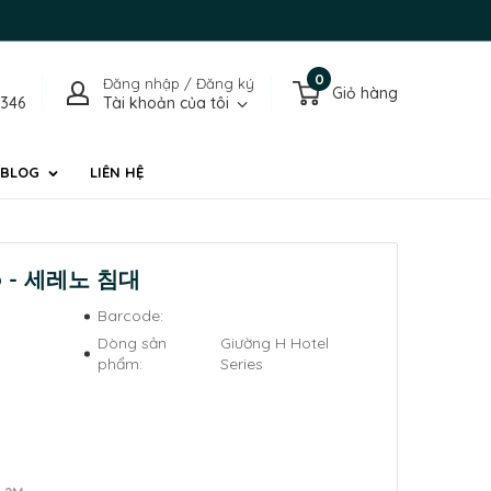
0
Đăng nhập / Đăng ký
Giỏ hàng
1346
Tài khoản của tôi
BLOG
LIÊN HỆ
no - 세레노 침대
Barcode:
Dòng sản
Giường H Hotel
phẩm:
Series