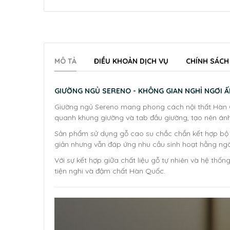
MÔ TẢ
ĐIỀU KHOẢN DỊCH VỤ
CHÍNH SÁCH
GIƯỜNG NGỦ SERENO - KHÔNG GIAN NGHỈ NGƠI ẤM
Giường ngủ Sereno mang phong cách nội thất Hàn Quốc
quanh khung giường và tab đầu giường, tạo nên ánh 
Sản phẩm sử dụng gỗ cao su chắc chắn kết hợp bộ t
giản nhưng vẫn đáp ứng nhu cầu sinh hoạt hằng ngà
Với sự kết hợp giữa chất liệu gỗ tự nhiên và hệ thố
tiện nghi và đậm chất Hàn Quốc.