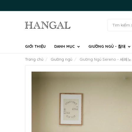
GIỚI THIỆU
DANH MỤC
GIƯỜNG NGỦ - 침대
Trang chủ
Giường ngủ
Giường Ngủ Sereno - 세레