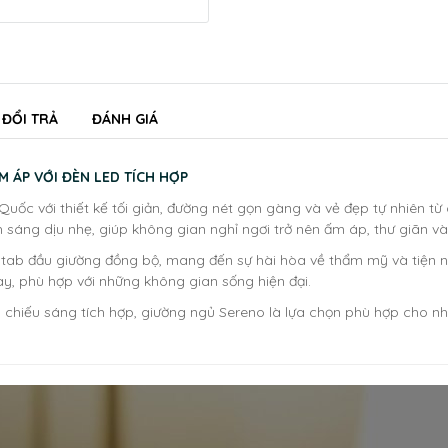
 ĐỔI TRẢ
ĐÁNH GIÁ
 ÁP VỚI ĐÈN LED TÍCH HỢP
 với thiết kế tối giản, đường nét gọn gàng và vẻ đẹp tự nhiên từ c
sáng dịu nhẹ, giúp không gian nghỉ ngơi trở nên ấm áp, thư giãn v
ab đầu giường đồng bộ, mang đến sự hài hòa về thẩm mỹ và tiện nghi
y, phù hợp với những không gian sống hiện đại.
ng chiếu sáng tích hợp, giường ngủ Sereno là lựa chọn phù hợp cho n