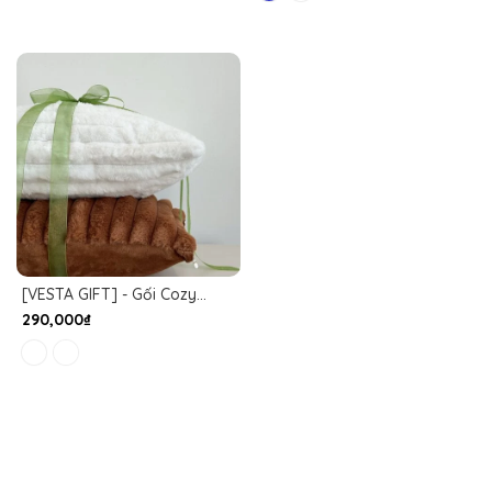
[VESTA GIFT] - Gối Cozy
Touch
290,000₫