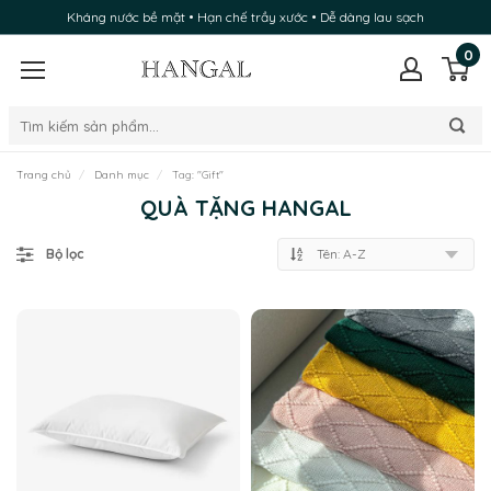
Kháng nước bề mặt • Hạn chế trầy xước • Dễ dàng lau sạch
0
Trang chủ
Danh mục
Tag:
"Gift"
QUÀ TẶNG HANGAL
Bộ lọc